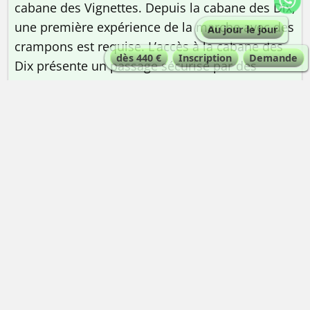
cabane des Vignettes. Depuis la cabane des Dix,
une première expérience de la marche avec des
Au jour le jour
crampons est requise. L’accès à la cabane des
dès 440 €
Inscription
Demande
Dix présente un passage sécurisé par des
échelles verticales à la descente plus
impressionnantes que problématiques.
QUELLE EST LA QUALIFICATION DU GUIDE ?
Guide de haute montagne
| Maximum 5
personnes par guide.
Les guides de haute montagne Alta-Via sont
expérimentés et certifiés ENSA|UIAGM
QUEL EST LE TYPE D'HÉBERGEMENT ?
En dortoir de refuge de haute-montagne |