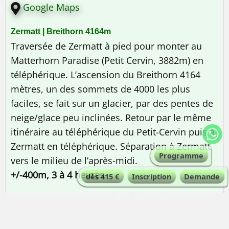
Google Maps
Traversée de Zermatt à pied pour monter au
Matterhorn Paradise (Petit Cervin, 3882m) en
téléphérique. L’ascension du Breithorn 4164
mètres, un des sommets de 4000 les plus
faciles, se fait sur un glacier, par des pentes de
neige/glace peu inclinées. Retour par le même
itinéraire au téléphérique du Petit-Cervin puis à
Zermatt en téléphérique. Séparation à Zermatt
Programme
vers le milieu de l’après-midi.
+/-400m, 3 à 4 heures
dès 415 €
Inscription
Demande
Le programme reste indicatif, le guide pourra
être amené à le modifier en fonction de la forme
effective des participants, des conditions de la