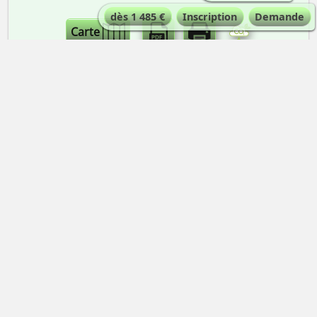
dès 1 485 €
Inscription
Demande
Carte
PROGRAMME AU JOUR LE JOUR
QUELLE EST LA DIFFICULTÉ ?
Il s’agit de courses d’alpinisme cotée PD- (peu
difficile inferieur)
https://goo.gl/FhNtSh
.
Alpinistes possédant déjà une expérience du
cramponnage et de l’altitude, avec plusieurs
ascensions déjà réalisées. Très bonne forme
pour ces ascensions assez longues à près de
4000 m.