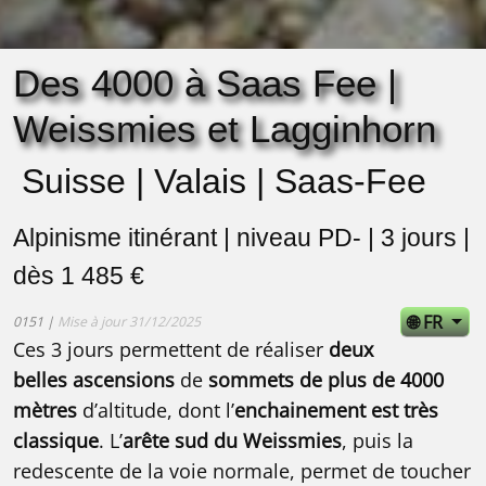
Des 4000 à Saas Fee |
Weissmies et Lagginhorn
Suisse | Valais | Saas-Fee
Alpinisme itinérant | niveau PD- | 3 jours |
dès 1 485 €
🌐 FR
0151 |
Mise à jour 31/12/2025
Ces 3 jours permettent de réaliser
deux
belles ascensions
de
sommets de plus de 4000
mètres
d’altitude, dont l’
enchainement est très
classique
. L’
arête sud du Weissmies
, puis la
redescente de la voie normale, permet de toucher