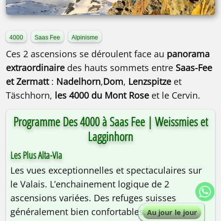
4000
Saas Fee
Alpinisme
Ces 2 ascensions se déroulent face au
panorama
extraordinaire
des hauts sommets entre
Saas-Fee
et Zermatt
:
Nadelhorn
,
Dom
,
Lenzspitze
et
Täschhorn,
les 4000 du Mont Rose
et le Cervin.
Programme Des 4000 à Saas Fee | Weissmies et
Lagginhorn
Les Plus Alta-Via
Les vues exceptionnelles et spectaculaires sur
le Valais. L’enchainement logique de 2
ascensions variées. Des refuges suisses
généralement bien confortables.
Au jour le jour