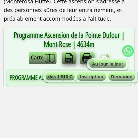
(Monterosa Hütte). Cette ascension s’adresse à
des personnes sûres de leur entrainement, et
préalablement accommodées à l’altitude.
Programme Ascension de la Pointe Dufour |
Mont-Rose | 4634m
Carte
Au jour le jour
PROGRAMME AU JOUR LE JOUR
dès 1 810 €
Inscription
Demande
QUELLE EST LA DIFFICULTÉ ?
Assez difficile. Passages d’escalade en III et
pentes de neige/glace jusqu’à 50°. Dénivelés
importants. Ce séjour s’adresse aux alpinistes