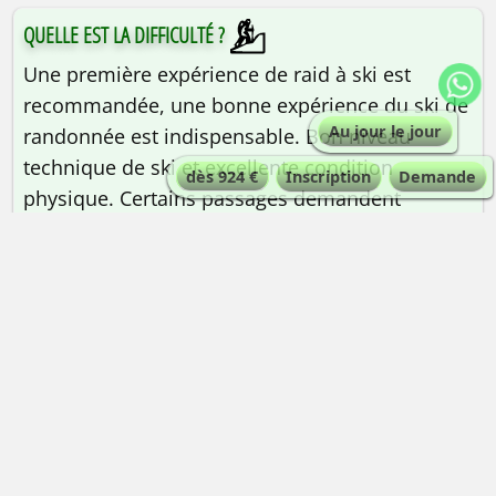
QUELLE EST LA DIFFICULTÉ ?
Une première expérience de raid à ski est
recommandée, une bonne expérience du ski de
Au jour le jour
randonnée est indispensable. Bon niveau
technique de ski et excellente condition
dès 924 €
Inscription
Demande
physique. Certains passages demandent
d’utiliser du matériel d’alpinisme (corde, piolet
et crampons).
Préparez-vous physiquement
💪 avec Peak Data Training !
QUELLE EST LA QUALIFICATION DU GUIDE ?
Guide de haute montagne
| Maximum 6
personnes par guide.