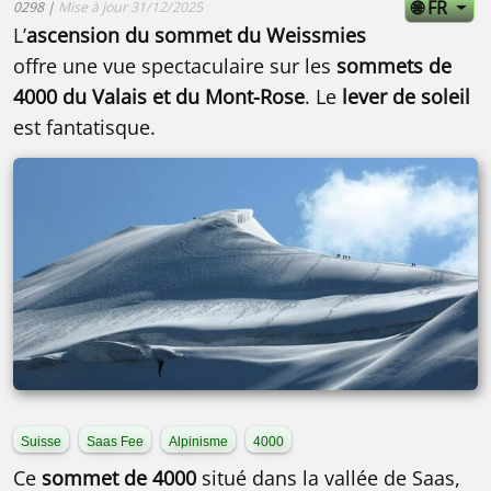
🌐 FR
0298 |
Mise à jour 31/12/2025
L’
ascension du sommet du Weissmies
offre une vue spectaculaire sur les
sommets de
4000 du Valais et du Mont-Rose
. Le
lever de soleil
est fantatisque.
Suisse
Saas Fee
Alpinisme
4000
Ce
sommet de 4000
situé dans la vallée de Saas,