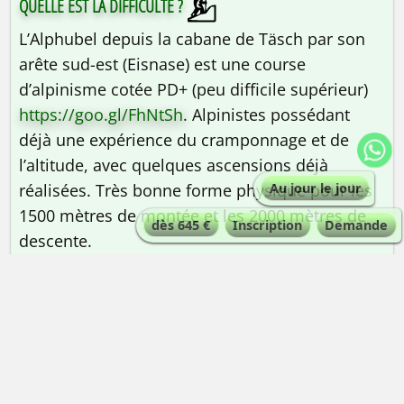
QUELLE EST LA DIFFICULTÉ ?
L’Alphubel depuis la cabane de Täsch par son
arête sud-est (Eisnase) est une course
d’alpinisme cotée PD+ (peu difficile supérieur)
https://goo.gl/FhNtSh
. Alpinistes possédant
déjà une expérience du cramponnage et de
l’altitude, avec quelques ascensions déjà
réalisées. Très bonne forme physique pour les
Au jour le jour
1500 mètres de montée et les 2000 mètres de
dès 645 €
Inscription
Demande
descente.
QUELLE EST LA QUALIFICATION DU GUIDE ?
Guide de haute montagne
| Maximum 3
personnes par guidepar la voie normale depuis
le Alphubeljoch | 2 personnes par guide par
l’arête du Eisnase.