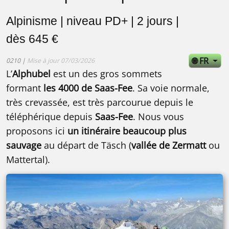
Alpinisme | niveau PD+ | 2 jours |
dès 645 €
🌐 FR
0210 |
Mise à jour 07/03/2026
L’
Alphubel
est un des gros sommets
formant
les 4000 de Saas-Fee
. Sa voie normale,
très crevassée, est très parcourue depuis le
téléphérique depuis
Saas-Fee
. Nous vous
proposons ici
un itinéraire beaucoup plus
sauvage
au départ de Täsch (
vallée de Zermatt
ou
Mattertal).