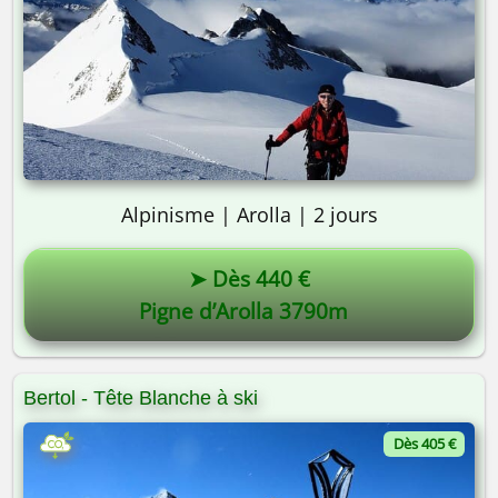
Alpinisme | Arolla | 2 jours
➤ Dès 440 €
Pigne d’Arolla 3790m
On y va ? 🎒
Bertol - Tête Blanche à ski
Dès 405 €