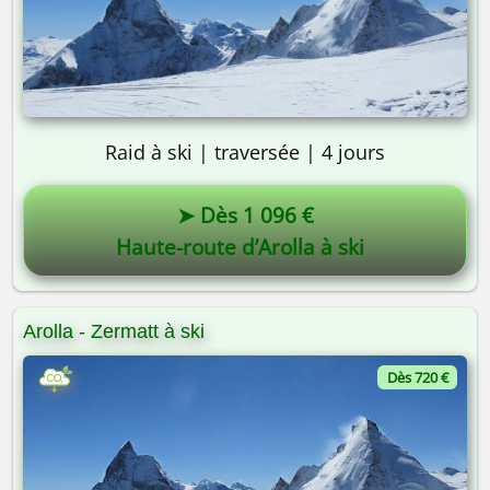
Raid à ski | traversée | 4 jours
➤ Dès 1 096 €
Haute-route d’Arolla à ski
Arolla - Zermatt à ski
Dès 720 €