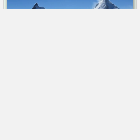
Raid à ski | Traversée | 7 jours
➤ Dès 2 260 €
Haute-Route à ski | Saas-Fee - Zermatt - Chamonix
Alta-Via Association
Association Alta-Via
74170 Saint-Gervais-les-bains | France
Association loi 1901
Immatriculation
ATOUT FRANCE
IM074140013