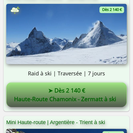
Dès 2 140 €
On y va ? 🎒
Raid à ski | Traversée | 7 jours
➤ Dès 2 140 €
Haute-Route Chamonix - Zermatt à ski
Mini Haute-route | Argentière - Trient à ski