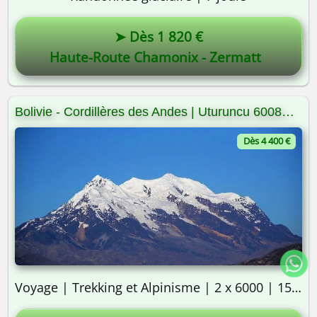
➤ Dès 1 820 €
Haute-Route Chamonix - Zermatt
Bolivie - Cordillères des Andes | Uturuncu 6008m | Illimani 6439m
Dès 4 400 €
Voyage | Trekking et Alpinisme | 2 x 6000 | 15 jours