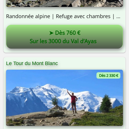
Randonnée alpine | Refuge avec chambres | 3 jours
➤ Dès 760 €
Sur les 3000 du Val d’Ayas
Le Tour du Mont Blanc
On y va ? 🎒
Dès 2 330 €