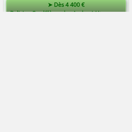
➤ Dès 4 400 €
Bolivie - Cordillères des Andes | Uturuncu 6008m | Illimani 6439m
Alta-Via Association
Association Alta-Via
74170 Saint-Gervais-les-bains | France
Association loi 1901
Immatriculation
ATOUT FRANCE
IM074140013
APE
9499Z |
SIRET
50314751400015
TVA
Intracommunautaire FR43503147514
RCP
MAIF Avenue Salvador Allende 79000 Niort
Garantie financière
Groupama 93199 Noisy-Le-Grand
Mentions légales
Contacter Alta-Via